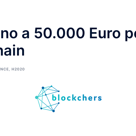
ino a 50.000 Euro pe
hain
ANCE
,
H2020