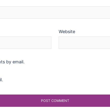
Website
ts by email.
l.